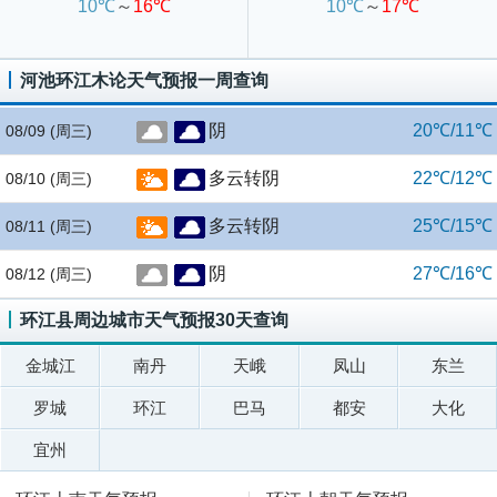
10℃
～
16℃
10℃
～
17℃
河池环江木论天气预报一周查询
阴
20℃/11℃
08/09
(周三)
多云转阴
22℃/12℃
08/10
(周三)
多云转阴
25℃/15℃
08/11
(周三)
阴
27℃/16℃
08/12
(周三)
环江县周边城市天气预报30天查询
金城江
南丹
天峨
凤山
东兰
罗城
环江
巴马
都安
大化
宜州