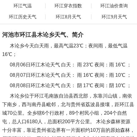
环江气温
环江穿衣指数
环江油价查询
环江历史天气
环江8月天气
环江9月天气
河池市环江县木论乡天气、简介
木论乡今天白天雨，最高气温23℃；夜间雨，最低气温
16℃；
08月06日环江木论天气
白天：
雨 23℃
夜间：
雨 16℃ ；
08月07日环江木论天气
白天：
雨 16℃
夜间：
雨 10℃ ；
08月08日环江木论天气
白天：
阴 17℃
夜间：
阴 10℃ ；
木论乡位于环江毛南族自治县西北部，东靠川山镇，南依
下南乡，西与南丹县毗邻，北与贵州省荔波县接壤，距环江县
城70公里。全乡辖6个行政村，89个村民小组，204个自然
屯，总人口6180人，总面积200平方公里。 木论乡森林资源
十分丰富，靠近贵州省边界有一片面积约10万亩的原始森林，