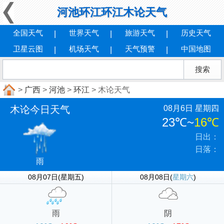
河池环江环江木论天气
全国天气
世界天气
旅游天气
历史天气
卫星云图
机场天气
天气预警
中国地图
>
广西
>
河池
>
环江
> 木论天气
木论今日天气
08月6日 星期四
23℃
~
16℃
日出：
日落：
雨
08月07日(星期五)
08月08日(
星期六
)
雨
阴