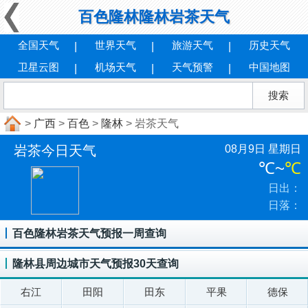
百色隆林隆林岩茶天气
全国天气
世界天气
旅游天气
历史天气
卫星云图
机场天气
天气预警
中国地图
>
广西
>
百色
>
隆林
> 岩茶天气
岩茶今日天气
08月9日 星期日
℃
~
℃
日出：
日落：
百色隆林岩茶天气预报一周查询
隆林县周边城市天气预报30天查询
右江
田阳
田东
平果
德保