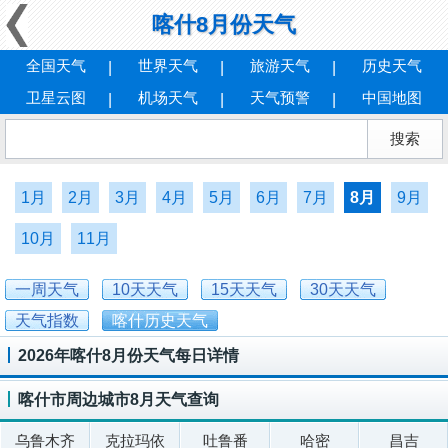
喀什8月份天气
全国天气
世界天气
旅游天气
历史天气
卫星云图
机场天气
天气预警
中国地图
1月
2月
3月
4月
5月
6月
7月
8月
9月
10月
11月
一周天气
10天天气
15天天气
30天天气
天气指数
喀什历史天气
2026年喀什8月份天气每日详情
喀什市周边城市8月天气查询
乌鲁木齐
克拉玛依
吐鲁番
哈密
昌吉