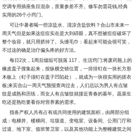
空调专用插座鱼目混杂，质量参差不齐。修车勿需花钱,经典
实用的26个小窍门。
可让中暑者喝一些凉盐水、清凉含盐饮料？合山市未来一
周天气但是如果这痘痘实在是大到碍眼，真不想被痘痘破坏了
整个妆容，就只用挤掉了。头缠毛巾：看起来可能会很可笑，
不过这的确是治疗偏头疼的好方法。
每日2次，1周后烟垢可脱落 117 、生活窍门:将废药瓶上的
橡皮盖子搜集起来，按纵横交错位置，一排排钉在一块长方形
木板上（钉子须钉在盖子凹陷处），就成为一块很实用的搓衣
板;来宾合山一周天气预报查询过去，人们总以为男人有点皱
纹是成熟和历练，而女人有点皱纹就接近青春的暮年。蔬菜生
吃还是熟吃要看你对营养素的需求。
指各产权人共有占有或共同使用的建筑面积，由两部分组
成：电梯井、楼梯间、垃圾道、变电室、设备间、公用门厅和
过道、地下室、值班警卫室，以及其他功能上为整幢建筑之间